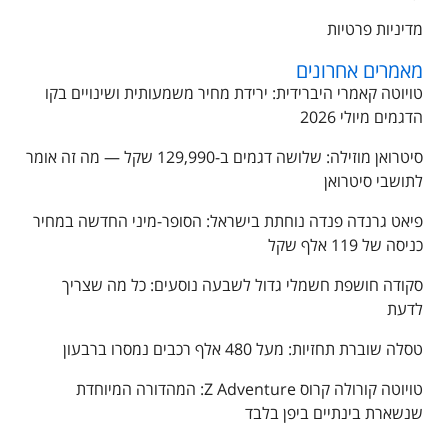
מדיניות פרטיות
מאמרים אחרונים
טויוטה קאמרי היברידית: ירידת מחיר משמעותית ושינויים בקו
הדגמים מיולי 2026
סיטרואן מוזילה: שלושה דגמים ב-129,990 שקל — מה זה אומר
לתושבי סיטרואן
פיאט גרנדה פנדה נוחתת בישראל: הסופר-מיני החדשה במחיר
כניסה של 119 אלף שקל
סקודה חושפת חשמלי גדול לשבעה נוסעים: כל מה שצריך
לדעת
טסלה שוברת תחזיות: מעל 480 אלף רכבים נמסרו ברבעון
טויוטה קורולה קרוס Z Adventure: המהדורה המיוחדת
שנשארת בינתיים ביפן בלבד