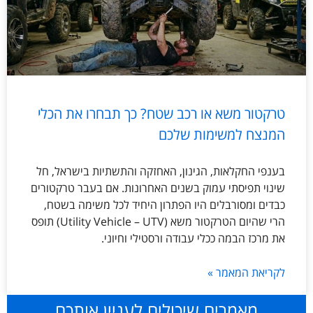
טרקטור משא או רכב שטח? כך תבחרו את הכלי
המנצח למשימות שלכם
בענפי החקלאות, הגינון, האחזקה והתשתיות בישראל, חל
שינוי תפיסתי עמוק בשנים האחרונות. אם בעבר טרקטורים
כבדים ומסורבלים היו הפתרון היחיד לכל משימה בשטח,
הרי שהיום הטרקטור משא (Utility Vehicle – UTV) תופס
את מרכז הבמה ככלי עבודה ורסטילי וחיוני.
לקריאת המאמר »
מאמרים שיכולים לעניין אותכם