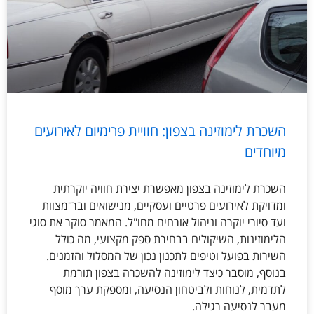
השכרת לימוזינה בצפון: חוויית פרימיום לאירועים
מיוחדים
השכרת לימוזינה בצפון מאפשרת יצירת חוויה יוקרתית
ומדויקת לאירועים פרטיים ועסקיים, מנישואים ובר־מצוות
ועד סיורי יוקרה וניהול אורחים מחו"ל. המאמר סוקר את סוגי
הלימוזינות, השיקולים בבחירת ספק מקצועי, מה כולל
השירות בפועל וטיפים לתכנון נכון של המסלול והזמנים.
בנוסף, מוסבר כיצד לימוזינה להשכרה בצפון תורמת
לתדמית, לנוחות ולביטחון הנסיעה, ומספקת ערך מוסף
מעבר לנסיעה רגילה.