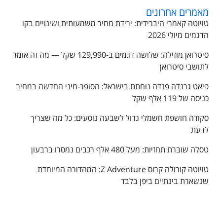
מאמרים אחרונים
טויוטה קאמרי היברידית: ירידת מחיר משמעותית ושינויים בקו
הדגמים מיולי 2026
סיטרואן מוזילה: שלושה דגמים ב-129,990 שקל — מה זה אומר
לתושבי סיטרואן
פיאט גרנדה פנדה נוחתת בישראל: הסופר-מיני החדשה במחיר
כניסה של 119 אלף שקל
סקודה חושפת חשמלי גדול לשבעה נוסעים: כל מה שצריך
לדעת
טסלה שוברת תחזיות: מעל 480 אלף רכבים נמסרו ברבעון
טויוטה קורולה קרוס Z Adventure: המהדורה המיוחדת
שנשארת בינתיים ביפן בלבד