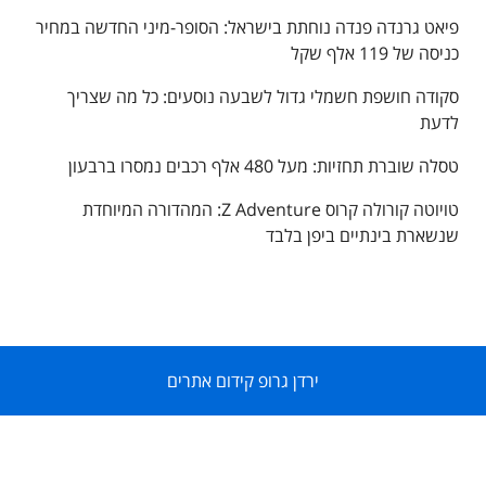
פיאט גרנדה פנדה נוחתת בישראל: הסופר-מיני החדשה במחיר
כניסה של 119 אלף שקל
סקודה חושפת חשמלי גדול לשבעה נוסעים: כל מה שצריך
לדעת
טסלה שוברת תחזיות: מעל 480 אלף רכבים נמסרו ברבעון
טויוטה קורולה קרוס Z Adventure: המהדורה המיוחדת
שנשארת בינתיים ביפן בלבד
ירדן גרופ קידום אתרים