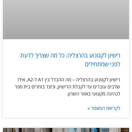
רישיון לקטנוע בהרצליה: כל מה שצריך לדעת
לפני שמתחילים
רישיון לקטנוע בהרצליה – מה ההבדל בין A1 ל-A2, אילו
שלבים עוברים עד לקבלת הרישיון, וכיצד בוחרים בית ספר
לנהיגה מקצועי באזור השרון.
לקריאת המאמר »