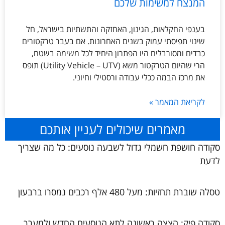
המנצח למשימות שלכם
בענפי החקלאות, הגינון, האחזקה והתשתיות בישראל, חל
שינוי תפיסתי עמוק בשנים האחרונות. אם בעבר טרקטורים
כבדים ומסורבלים היו הפתרון היחיד לכל משימה בשטח,
הרי שהיום הטרקטור משא (Utility Vehicle – UTV) תופס
את מרכז הבמה ככלי עבודה ורסטילי וחיוני.
לקריאת המאמר »
מאמרים שיכולים לעניין אותכם
סקודה חושפת חשמלי גדול לשבעה נוסעים: כל מה שצריך
לדעת
טסלה שוברת תחזיות: מעל 480 אלף רכבים נמסרו ברבעון
סקודה פיק: הצצה ראשונה לתא הנוסעים החדש ולמערך