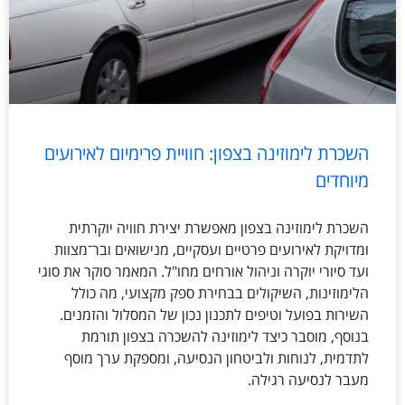
השכרת לימוזינה בצפון: חוויית פרימיום לאירועים
מיוחדים
השכרת לימוזינה בצפון מאפשרת יצירת חוויה יוקרתית
ומדויקת לאירועים פרטיים ועסקיים, מנישואים ובר־מצוות
ועד סיורי יוקרה וניהול אורחים מחו"ל. המאמר סוקר את סוגי
הלימוזינות, השיקולים בבחירת ספק מקצועי, מה כולל
השירות בפועל וטיפים לתכנון נכון של המסלול והזמנים.
בנוסף, מוסבר כיצד לימוזינה להשכרה בצפון תורמת
לתדמית, לנוחות ולביטחון הנסיעה, ומספקת ערך מוסף
מעבר לנסיעה רגילה.