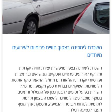
השכרת לימוזינה בצפון: חוויית פרימיום לאירועים
מיוחדים
השכרת לימוזינה בצפון מאפשרת יצירת חוויה יוקרתית
ומדויקת לאירועים פרטיים ועסקיים, מנישואים ובר־מצוות
ועד סיורי יוקרה וניהול אורחים מחו"ל. המאמר סוקר את סוגי
הלימוזינות, השיקולים בבחירת ספק מקצועי, מה כולל
השירות בפועל וטיפים לתכנון נכון של המסלול והזמנים.
בנוסף, מוסבר כיצד לימוזינה להשכרה בצפון תורמת
לתדמית, לנוחות ולביטחון הנסיעה, ומספקת ערך מוסף
מעבר לנסיעה רגילה.