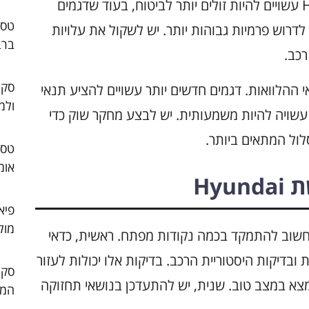
בעל הרכב. דגמים פופולריים כמו Hyundai i30 עשויים להיות זולים יותר לביטוח, בעוד שדגמים
ר כמו Hyundai Genesis עשויים לדרוש פרמיות גבוהות יותר. יש לשקול את עלויות
ברב
כב.
סקו
 ההלוואות. דגמים חדשים יותר עשויים להציע תנאי
ולמ
 עשויה להיות משמעותית. יש לבצע מחקר שוק כדי
ול המתאים ביותר.
אומ
Hy
פיא
מול
חילים המעוניינים לרכוש דגם Hyundai, חשוב להתמקד בכמה נקודות מפתח. ראשית, כדאי
ובדיקות היסטוריית הרכב. בדיקות אלו יכולות לעזור
צא במצב טוב. שנית, יש להתעדכן בנושאי תחזוקה
המו