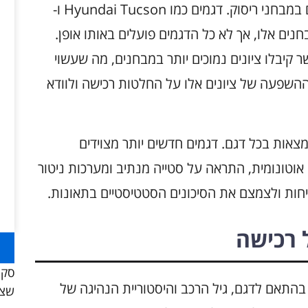
איכות הבטיחות של דגמי Hyundai נמדדת גם במבחני ריסוק. דגמים כמו Hyundai Tucson ו-
 גבוהים במבחנים אלו, אך לא כל הדגמים פועלים באותו אופן.
שים לב לדגמים כמו Hyundai i10, אשר קיבלו ציונים נמוכים יותר במבחנים, מה שעשוי
השפעה של ציונים אלו על החלטות רכישה ולוודא
צאות בכל דגם. דגמים חדשים יותר מצוידים
וטונומית, התראה על סטייה מנתיב ומערכות ניטור
טיחות ולצמצם את הסיכונים הסטטיסטיים בתאונות.
 רכישה
סקו
עבור דגמי Hyundai משתנות בהתאם לדגם, גיל הרכב והיסטוריית הנהיגה של
שצר