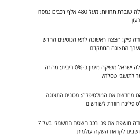
טסלה שוברת תחזיות: מעל 480 אלף רכבים נמסרו
עון
דה פיק: הצצה ראשונה לתא הנוסעים החדש
ערך התצוגה המתקדם
טסלה ישראל משיקה מימון ב-0% ריבית: מה זה
ר לתושבי טסלה?
ט מחדשת את המולטיפלה: מכונית התצוגה
טיפלינה חוזרת לשורשים
סקודה חושפת את פני רכב השטח החשמלי בעל 7
שבים לקראת השקה עולמית