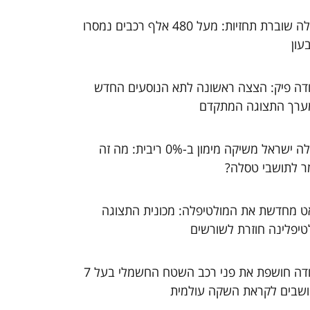
טסלה שוברת תחזיות: מעל 480 אלף רכבים נמסרו
עון
דה פיק: הצצה ראשונה לתא הנוסעים החדש
ערך התצוגה המתקדם
טסלה ישראל משיקה מימון ב-0% ריבית: מה זה
ר לתושבי טסלה?
ט מחדשת את המולטיפלה: מכונית התצוגה
טיפלינה חוזרת לשורשים
סקודה חושפת את פני רכב השטח החשמלי בעל 7
שבים לקראת השקה עולמית