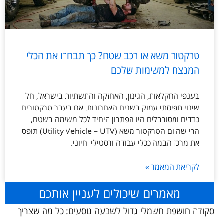
טרקטור משא או רכב שטח? כך תבחרו את הכלי
המנצח למשימות שלכם
בענפי החקלאות, הגינון, האחזקה והתשתיות בישראל, חל
שינוי תפיסתי עמוק בשנים האחרונות. אם בעבר טרקטורים
כבדים ומסורבלים היו הפתרון היחיד לכל משימה בשטח,
הרי שהיום הטרקטור משא (Utility Vehicle – UTV) תופס
את מרכז הבמה ככלי עבודה ורסטילי וחיוני.
לקריאת המאמר »
מאמרים שיכולים לעניין אותכם
סקודה חושפת חשמלי גדול לשבעה נוסעים: כל מה שצריך