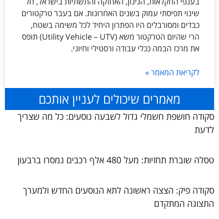
בענפי החקלאות, הגינון, האחזקה והתשתיות בישראל, חל
שינוי תפיסתי עמוק בשנים האחרונות. אם בעבר טרקטורים
כבדים ומסורבלים היו הפתרון היחיד לכל משימה בשטח,
הרי שהיום הטרקטור משא (Utility Vehicle – UTV) תופס
את מרכז הבמה ככלי עבודה ורסטילי וחיוני.
לקריאת המאמר »
מאמרים שיכולים לעניין אותכם
סקודה חושפת חשמלי גדול לשבעה נוסעים: כל מה שצריך
לדעת
טסלה שוברת תחזיות: מעל 480 אלף רכבים נמסרו ברבעון
סקודה פיק: הצצה ראשונה לתא הנוסעים החדש ולמערך
התצוגה המתקדם