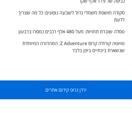
כניסה של 119 אלף שקל
סקודה חושפת חשמלי גדול לשבעה נוסעים: כל מה שצריך
לדעת
טסלה שוברת תחזיות: מעל 480 אלף רכבים נמסרו ברבעון
טויוטה קורולה קרוס Z Adventure: המהדורה המיוחדת
שנשארת בינתיים ביפן בלבד
ירדן גרופ קידום אתרים