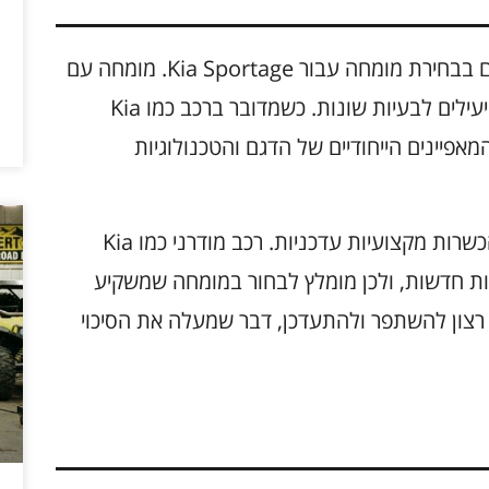
ניסיון והכשרה מקצועית הם שני גורמים קריטיים בבחירת מומחה עבור Kia Sportage. מומחה עם
ניסיון רב בתחום יכול להציע פתרונות מהירים ויעילים לבעיות שונות. כשמדובר ברכב כמו Kia
ת המאפיינים הייחודיים של הדגם והטכנולוגיות
בנוסף, חשוב לבדוק אם המומחה השתתף בהכשרות מקצועיות עדכניות. רכב מודרני כמו Kia
ולוגיות חדשות, ולכן מומלץ לבחור במומחה שמשקיע
צון להשתפר ולהתעדכן, דבר שמעלה את הסיכוי