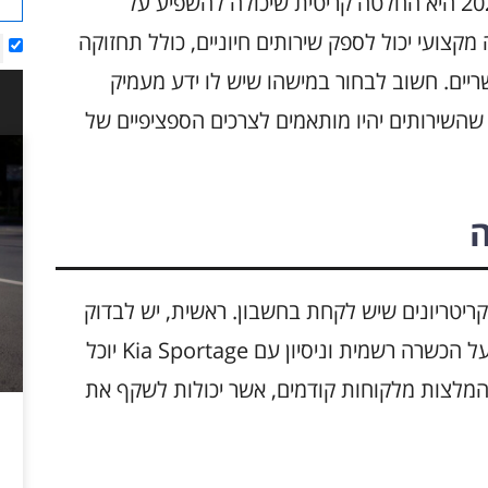
בחירת מומחה עבור Kia Sportage בשנת 2025 היא החלטה קריטית שיכולה להשפיע על
קצועי יכול לספק שירותים חיוניים, כולל תחזוקה
ריים. חשוב לבחור במישהו שיש לו ידע מעמיק
למודל הספציפי של Kia Sportage, כך שהשירותים יהיו מותאמים לצרכים הספציפיים של
ה
יטריונים שיש לקחת בחשבון. ראשית, יש לבדוק
את ההסמכות והניסיון של המומחה. מומחה בעל הכשרה רשמית וניסיון עם Kia Sportage יוכל
להמלצות מלקוחות קודמים, אשר יכולות לשקף את