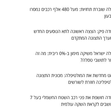
טסלה שוברת תחזיות: מעל 480 אלף רכבים נמסרו
עון
דה פיק: הצצה ראשונה לתא הנוסעים החדש
ערך התצוגה המתקדם
טסלה ישראל משיקה מימון ב-0% ריבית: מה זה
ר לתושבי טסלה?
ט מחדשת את המולטיפלה: מכונית התצוגה
טיפלינה חוזרת לשורשים
סקודה חושפת את פני רכב השטח החשמלי בעל 7
שבים לקראת השקה עולמית