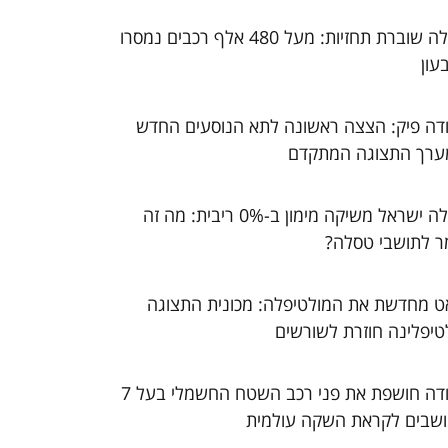
טסלה שוברת תחזיות: מעל 480 אלף רכבים נמסרו
עון
דה פיק: הצצה ראשונה לתא הנוסעים החדש
ערך התצוגה המתקדם
טסלה ישראל משיקה מימון ב-0% ריבית: מה זה
ר לתושבי טסלה?
ט מחדשת את המולטיפלה: מכונית התצוגה
טיפלינה חוזרת לשורשים
סקודה חושפת את פני רכב השטח החשמלי בעל 7
שבים לקראת השקה עולמית