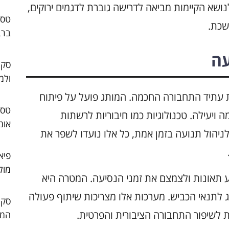
ושא הקיימות מביאה לדרישה גוברת לדגמים ירוקים,
שכת.
ברב
עה
סקו
ולמ
 את עתיד התחבורה החכמה. המותג פועל על פיתוח
ויעילה. טכנולוגיות כמו חיבוריות לרשתות
אומ
ניהול תנועה בזמן אמת, כל אלו נועדו לשפר את
פיא
מול
 אלו, Audi שואפת למנוע תאונות ולצמצם את זמני הנסיעה. המטרה היא
לתנאי הכביש. מערכות אלו מצריכות שיתוף פעולה
ת לשיפור התחבורה הציבורית והפרטית.
המו