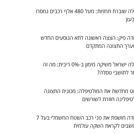
טסלה שוברת תחזיות: מעל 480 אלף רכבים נמסרו
עון
דה פיק: הצצה ראשונה לתא הנוסעים החדש
ערך התצוגה המתקדם
טסלה ישראל משיקה מימון ב-0% ריבית: מה זה
ר לתושבי טסלה?
ט מחדשת את המולטיפלה: מכונית התצוגה
טיפלינה חוזרת לשורשים
סקודה חושפת את פני רכב השטח החשמלי בעל 7
שבים לקראת השקה עולמית