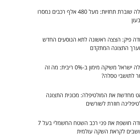
טסלה שוברת תחזיות: מעל 480 אלף רכבים נמסרו
עון
דה פיק: הצצה ראשונה לתא הנוסעים החדש
ערך התצוגה המתקדם
טסלה ישראל משיקה מימון ב-0% ריבית: מה זה
ר לתושבי טסלה?
ט מחדשת את המולטיפלה: מכונית התצוגה
טיפלינה חוזרת לשורשים
סקודה חושפת את פני רכב השטח החשמלי בעל 7
שבים לקראת השקה עולמית