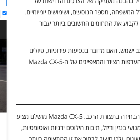
 Mazda CX‑5 מושלם מתחיל בהבנה מעמיקה של הצרכים והדרישות של
 המשפחה, מספר הנוסעים, ושימושים יומיומיים.
ב לקבוע את התחומים החשובים ביותר עבור
 ישמש. האם מדובר בנסיעות עירוניות, טיולים
ארוכים או נסיעות בשטח? כל אלה ישפיעו על העדפות הציוד והמאפיינים של ה-Mazda CX‑5
אחת מההחלטות החשובות ביותר בתכנון היא הבחירה בתצורת הרכב. Mazda CX‑5 מושלם מציע
י בנזין ודיזל, תיבות הילוכים ידניות ואוטומטיות,
שונים, ולכן חשוב לבחור את זו המתאימה ביותר.