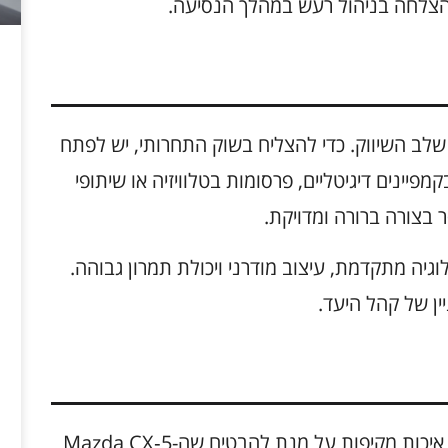
 הצלחה בניהול רעש במהלך הנסיעה.
Mazda CX‑ מושלם, מגיע שלב השיווק. כדי להצליח בשוק התחרותי, יש לפתח
מפיינים דיגיטליים, פרסומות בטלוויזיה או שיתופי
בצורה ברורה ומדויקת.
גיה מתקדמת, עיצוב מודרני ויכולת תמרון גבוהה.
יין של קהל היעד.
לאחר תהליך התכנון והייצור, יש לערוך בדיקות איכות מקיפות על מנת להבטיח שה-Mazda CX‑5