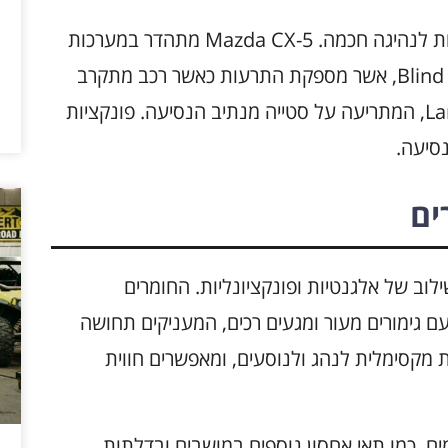
עבור הנהגים המודרניים, חשוב שתהיה אפשרות לנהיגה חכמה. Mazda CX-5 מתהדר במערכות
סיוע לנהג, כמו מערכת ה-Blind Spot Monitoring, אשר מספקת התרעות כאשר רכב מתקרב
מאחור, ומערכת ה-Lane Departure Warning, המתריעה על סטייה מנתיב הנסיעה. פונקציות
סיעה.
ים
Mazda CX-5 מתאפיין בשילוב של אלגנטיות ופונקציונליות. החומרים
 גימורים מעור ומגעים רכים, המעניקים תחושה
 מקסימלית לנהג ולנוסעים, ומאפשרים חווית
ים, כמו תאי אחסון נוספים במושבים ובדלתות,