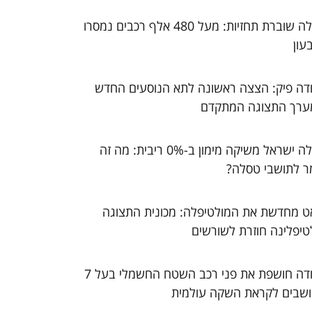
טסלה שוברת תחזיות: מעל 480 אלף רכבים נמסרו
עון
דה פיק: הצצה ראשונה לתא הנוסעים החדש
ערך התצוגה המתקדם
טסלה ישראל משיקה מימון ב-0% ריבית: מה זה
ר לתושבי טסלה?
ט מחדשת את המולטיפלה: מכונית התצוגה
טיפלינה חוזרת לשורשים
סקודה חושפת את פני רכב השטח החשמלי בעל 7
שבים לקראת השקה עולמית