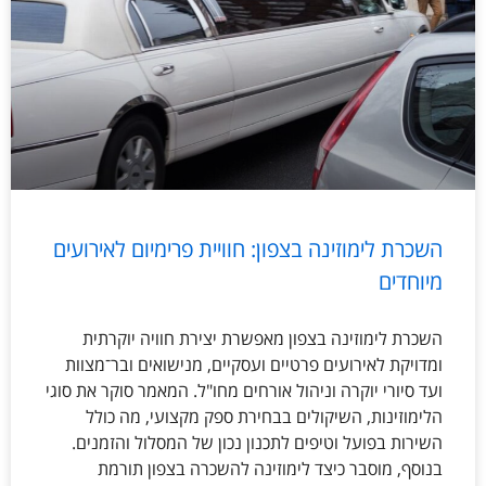
השכרת לימוזינה בצפון: חוויית פרימיום לאירועים
מיוחדים
השכרת לימוזינה בצפון מאפשרת יצירת חוויה יוקרתית
ומדויקת לאירועים פרטיים ועסקיים, מנישואים ובר־מצוות
ועד סיורי יוקרה וניהול אורחים מחו"ל. המאמר סוקר את סוגי
הלימוזינות, השיקולים בבחירת ספק מקצועי, מה כולל
השירות בפועל וטיפים לתכנון נכון של המסלול והזמנים.
בנוסף, מוסבר כיצד לימוזינה להשכרה בצפון תורמת