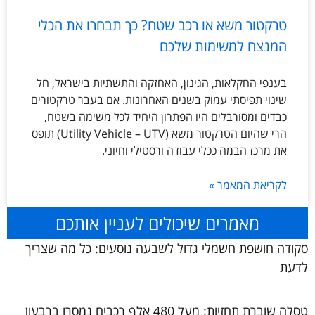
טרקטור משא או רכב שטח? כך תבחרו את הכלי
המנצח למשימות שלכם
בענפי החקלאות, הגינון, האחזקה והתשתיות בישראל, חל
שינוי תפיסתי עמוק בשנים האחרונות. אם בעבר טרקטורים
כבדים ומסורבלים היו הפתרון היחיד לכל משימה בשטח,
הרי שהיום הטרקטור משא (Utility Vehicle – UTV) תופס
את מרכז הבמה ככלי עבודה ורסטילי וחיוני.
לקריאת המאמר »
מאמרים שיכולים לעניין אותכם
סקודה חושפת חשמלי גדול לשבעה נוסעים: כל מה שצריך
לדעת
טסלה שוברת תחזיות: מעל 480 אלף רכבים נמסרו ברבעון