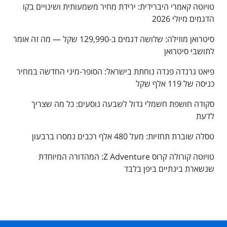
טויוטה קאמרי היברידית: ירידת מחיר משמעותית ושינויים בקו
הדגמים מיולי 2026
סיטרואן מוזילה: שלושה דגמים ב-129,990 שקל — מה זה אומר
לתושבי סיטרואן
פיאט גרנדה פנדה נוחתת בישראל: הסופר-מיני החדשה במחיר
כניסה של 119 אלף שקל
סקודה חושפת חשמלי גדול לשבעה נוסעים: כל מה שצריך
לדעת
טסלה שוברת תחזיות: מעל 480 אלף רכבים נמסרו ברבעון
טויוטה קורולה קרוס Z Adventure: המהדורה המיוחדת
שנשארת בינתיים ביפן בלבד