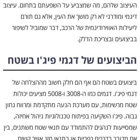
העיצוב שלהם, מה שמצביע על השפעתם בתחום. עיצוב
דינמי ומודרני לא רק מושך את העין, אלא גם תורם
ליעילות האווירודינמית של הרכב, דבר שמוביל לשיפור
בביצועים ובצריכת הדלק.
הביצועים של דגמי פיג'ו בשטח
ביצועים בשטח הם אף הם חלק חשוב מההצלחה של
דגמי פיג'ו. דגמים כמו ה-3008 ו-5008 מציעים יכולות
שטח מרשימות, עם מערכת הנעה מתקדמת ומרווח גחון
גבוה. פיג'ו השקיעה בפיתוח טכנולוגיות ניהול אחיזה,
שמסייעות לנהגים להתמודד עם תנאי שטח משתנים, בין
אם מדובר בדרכים כפריות או בתנאי מזג אוויר קשים.