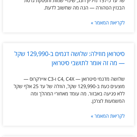
של עד כ-157 מיליון דונג, שינויי שמות והפסקת גרסת
הבנזין הטהורה — הנה מה שחשוב לדעת.
לקריאת המאמר »
סיטרואן מוזילה: שלושה דגמים ב-129,990 שקל
— מה זה אומר לתושבי סיטרואן
שלושה מדגמי סיטרואן — C4, C4X ו-C3 איירקרוס —
מוצעים כעת ב-129,990 שקל, הוזלה של עד 25 אלף שקל
ללא פגיעה באבזור. מה עומד מאחורי המהלך ומה
המשמעות לצרכן.
לקריאת המאמר »