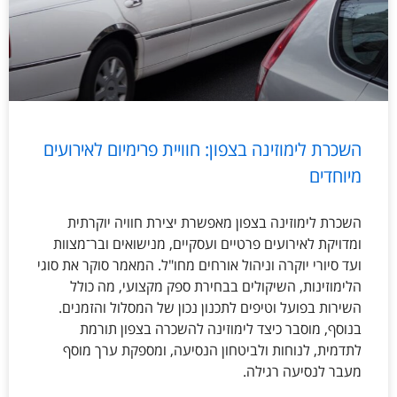
השכרת לימוזינה בצפון: חוויית פרימיום לאירועים
מיוחדים
השכרת לימוזינה בצפון מאפשרת יצירת חוויה יוקרתית
ומדויקת לאירועים פרטיים ועסקיים, מנישואים ובר־מצוות
ועד סיורי יוקרה וניהול אורחים מחו"ל. המאמר סוקר את סוגי
הלימוזינות, השיקולים בבחירת ספק מקצועי, מה כולל
השירות בפועל וטיפים לתכנון נכון של המסלול והזמנים.
בנוסף, מוסבר כיצד לימוזינה להשכרה בצפון תורמת
לתדמית, לנוחות ולביטחון הנסיעה, ומספקת ערך מוסף
מעבר לנסיעה רגילה.