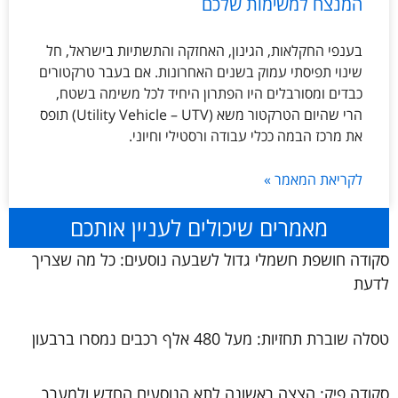
המנצח למשימות שלכם
בענפי החקלאות, הגינון, האחזקה והתשתיות בישראל, חל
שינוי תפיסתי עמוק בשנים האחרונות. אם בעבר טרקטורים
כבדים ומסורבלים היו הפתרון היחיד לכל משימה בשטח,
הרי שהיום הטרקטור משא (Utility Vehicle – UTV) תופס
את מרכז הבמה ככלי עבודה ורסטילי וחיוני.
לקריאת המאמר »
מאמרים שיכולים לעניין אותכם
סקודה חושפת חשמלי גדול לשבעה נוסעים: כל מה שצריך
לדעת
טסלה שוברת תחזיות: מעל 480 אלף רכבים נמסרו ברבעון
סקודה פיק: הצצה ראשונה לתא הנוסעים החדש ולמערך