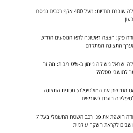
טסלה שוברת תחזיות: מעל 480 אלף רכבים נמסרו
עון
דה פיק: הצצה ראשונה לתא הנוסעים החדש
ערך התצוגה המתקדם
טסלה ישראל משיקה מימון ב-0% ריבית: מה זה
ר לתושבי טסלה?
ט מחדשת את המולטיפלה: מכונית התצוגה
טיפלינה חוזרת לשורשים
סקודה חושפת את פני רכב השטח החשמלי בעל 7
שבים לקראת השקה עולמית