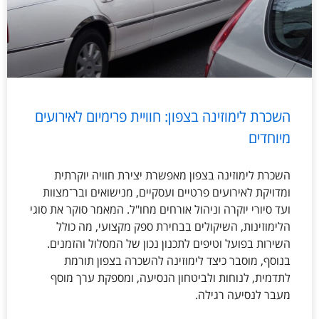
השכרת לימוזינה בצפון: חוויית פרימיום לאירועים
מיוחדים
השכרת לימוזינה בצפון מאפשרת יצירת חוויה יוקרתית
ומדויקת לאירועים פרטיים ועסקיים, מנישואים ובר־מצוות
ועד סיורי יוקרה וניהול אורחים מחו"ל. המאמר סוקר את סוגי
הלימוזינות, השיקולים בבחירת ספק מקצועי, מה כולל
השירות בפועל וטיפים לתכנון נכון של המסלול והזמנים.
בנוסף, מוסבר כיצד לימוזינה להשכרה בצפון תורמת
לתדמית, לנוחות ולביטחון הנסיעה, ומספקת ערך מוסף
מעבר לנסיעה רגילה.