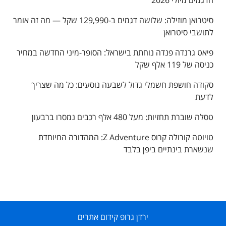
סיטרואן מוזילה: שלושה דגמים ב-129,990 שקל — מה זה אומר
לתושבי סיטרואן
פיאט גרנדה פנדה נוחתת בישראל: הסופר-מיני החדשה במחיר
כניסה של 119 אלף שקל
סקודה חושפת חשמלי גדול לשבעה נוסעים: כל מה שצריך
לדעת
טסלה שוברת תחזיות: מעל 480 אלף רכבים נמסרו ברבעון
טויוטה קורולה קרוס Z Adventure: המהדורה המיוחדת
שנשארת בינתיים ביפן בלבד
ירדן גרופ קידום אתרים