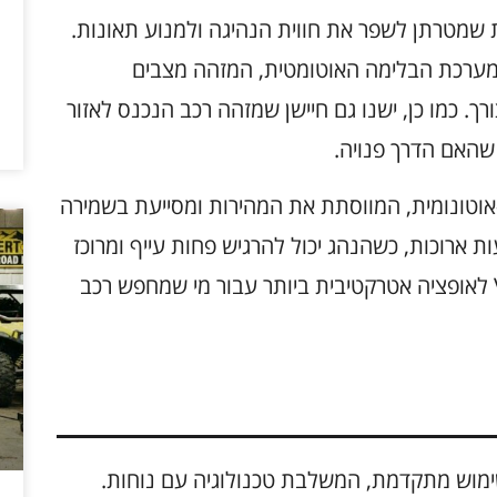
ה חכמות שמטרתן לשפר את חווית הנהיגה ולמנוע תאונות.
 מערכת הבלימה האוטומטית, המזהה מצבים
. כמו כן, ישנו גם חיישן שמזהה רכב הנכנס לאזור
שהאם הדרך פנויה.
שרת נהיגה חצי-אוטונומית, המווסתת את המהירות ומסייעת בשמירה
ות ארוכות, כשהנהג יכול להרגיש פחות עייף ומרוכז
יותר. טכנולוגיות אלו הופכות את Volvo XC60 לאופציה אטרקטיבית ביותר עבור מי שמחפש רכב
 נהנים מחוויית שימוש מתקדמת, המשלבת טכנולוגיה עם נוחות.