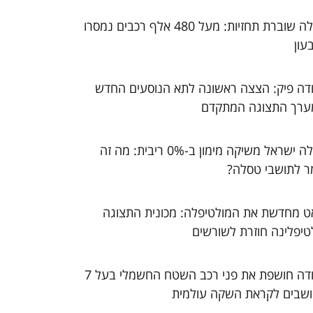
טסלה שוברת תחזיות: מעל 480 אלף רכבים נמסרו
עון
דה פיק: הצצה ראשונה לתא הנוסעים החדש
ערך התצוגה המתקדם
טסלה ישראל משיקה מימון ב-0% ריבית: מה זה
ר לתושבי טסלה?
ט מחדשת את המולטיפלה: מכונית התצוגה
טיפלינה חוזרת לשורשים
סקודה חושפת את פני רכב השטח החשמלי בעל 7
שבים לקראת השקה עולמית