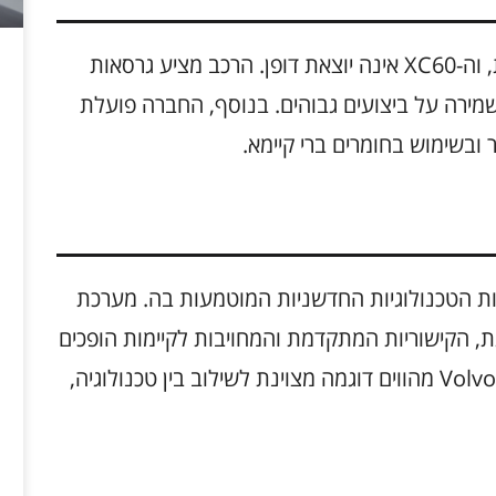
Volvo שמה דגש על קיימות ואחריות סביבתית, וה-XC60 אינה יוצאת דופן. הרכב מציע גרסאות
מירה על ביצועים גבוהים. בנוסף, החברה פועלת
בשימוש בחומרים ברי קיימא.
גבוה בזכות הטכנולוגיות החדשניות המוטמעות בה. מערכת
, הקישוריות המתקדמת והמחויבות לקיימות הופכים
את הרכב למובילה בשוק. רכבים כמו ה-Volvo XC60 מהווים דוגמה מצוינת לשילוב בין טכנולוגיה,