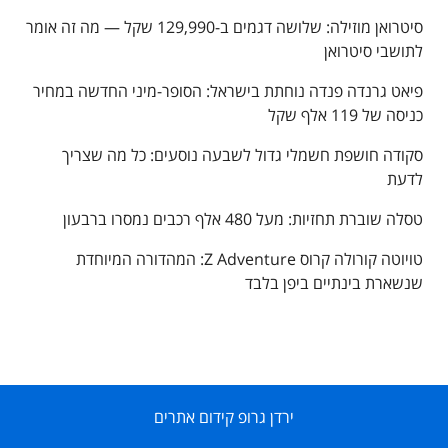
סיטרואן מוזילה: שלושה דגמים ב-129,990 שקל — מה זה אומר
לתושבי סיטרואן
פיאט גרנדה פנדה נוחתת בישראל: הסופר-מיני החדשה במחיר
כניסה של 119 אלף שקל
סקודה חושפת חשמלי גדול לשבעה נוסעים: כל מה שצריך
לדעת
טסלה שוברת תחזיות: מעל 480 אלף רכבים נמסרו ברבעון
טויוטה קורולה קרוס Z Adventure: המהדורה המיוחדת
שנשארת בינתיים ביפן בלבד
ירדן גרופ קידום אתרים