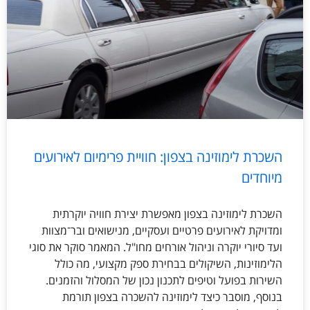
השכרת לימוזינה בצפון: חוויית פרימיום לאירועים
מיוחדים
השכרת לימוזינה בצפון מאפשרת יצירת חוויה יוקרתית
ומדויקת לאירועים פרטיים ועסקיים, מנישואים ובר־מצוות
ועד סיורי יוקרה וניהול אורחים מחו"ל. המאמר סוקר את סוגי
הלימוזינות, השיקולים בבחירת ספק מקצועי, מה כולל
השירות בפועל וטיפים לתכנון נכון של המסלול והזמנים.
בנוסף, מוסבר כיצד לימוזינה להשכרה בצפון תורמת