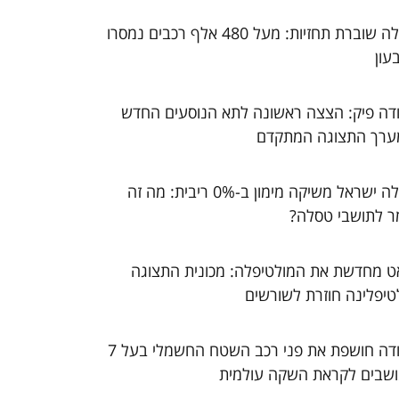
טסלה שוברת תחזיות: מעל 480 אלף רכבים נמסרו
עון
דה פיק: הצצה ראשונה לתא הנוסעים החדש
ערך התצוגה המתקדם
טסלה ישראל משיקה מימון ב-0% ריבית: מה זה
ר לתושבי טסלה?
ט מחדשת את המולטיפלה: מכונית התצוגה
טיפלינה חוזרת לשורשים
סקודה חושפת את פני רכב השטח החשמלי בעל 7
שבים לקראת השקה עולמית