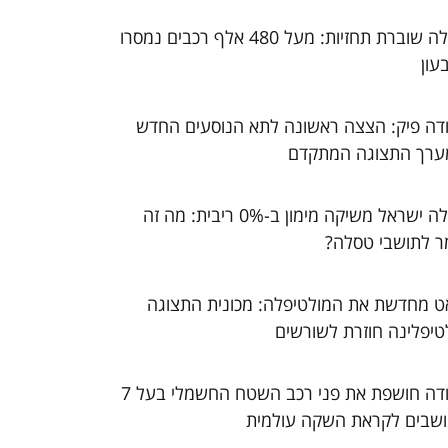
טסלה שוברת תחזיות: מעל 480 אלף רכבים נמסרו
עון
דה פיק: הצצה ראשונה לתא הנוסעים החדש
ערך התצוגה המתקדם
טסלה ישראל משיקה מימון ב-0% ריבית: מה זה
ר לתושבי טסלה?
ט מחדשת את המולטיפלה: מכונית התצוגה
טיפלינה חוזרת לשורשים
סקודה חושפת את פני רכב השטח החשמלי בעל 7
שבים לקראת השקה עולמית