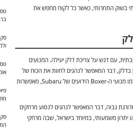
ותי בשוק התחרותי, כאשר כל לקוח מחפש את
ברב
לק
סקו
ולמ
ימות סביבתית, עם דגש על צריכת דלק יעילה. המנועים
ן בדלק, דבר המאפשר לנהגים לחוות את הכוח של
אומ
הרכב מבלי להעמיס על הסביבה. טכנולוגיות כמו מנועי ה-Boxer הידועים של Subaru, מאפשרות
פיא
מול
פן כללי, הצריכה הכלכלית של Outback מדורגת גבוה, דבר המאפשר לנהגים לנסוע מרחקים
הו יתרון משמעותי, במיוחד בישראל, שבה מרחקי
המו