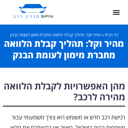
דף הבית
»
מהיר וקל: תהליך קבלת הלוואה מחברת מימון לעומת הבנק
מהיר וקל: תהליך קבלת הלוואה
מחברת מימון לעומת הבנק
מהן האפשרויות לקבלת הלוואה
מהירה לרכב?
רכישת
רכב
חדש
או
משומש
היא
צורך
משמעותי
עבור
משפחות
רבות
בישראל
.
כאשר
אין
ברשותכם
את
מלוא