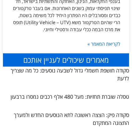
בענפי החקלאות, הגינון, האחזקה והתשתיות בישראל, חל
שינוי תפיסתי עמוק בשנים האחרונות. אם בעבר טרקטורים
כבדים ומסורבלים היו הפתרון היחיד לכל משימה בשטח,
הרי שהיום הטרקטור משא (Utility Vehicle – UTV) תופס
את מרכז הבמה ככלי עבודה ורסטילי וחיוני.
לקריאת המאמר »
מאמרים שיכולים לעניין אותכם
סקודה חושפת חשמלי גדול לשבעה נוסעים: כל מה שצריך
לדעת
טסלה שוברת תחזיות: מעל 480 אלף רכבים נמסרו ברבעון
סקודה פיק: הצצה ראשונה לתא הנוסעים החדש ולמערך
התצוגה המתקדם