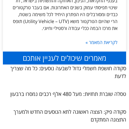
בענפי החקלאות, הגינון, האחזקה והתשתיות בישראל, חל
שינוי תפיסתי עמוק בשנים האחרונות. אם בעבר טרקטורים
כבדים ומסורבלים היו הפתרון היחיד לכל משימה בשטח,
הרי שהיום הטרקטור משא (Utility Vehicle – UTV) תופס
את מרכז הבמה ככלי עבודה ורסטילי וחיוני.
לקריאת המאמר »
מאמרים שיכולים לעניין אותכם
סקודה חושפת חשמלי גדול לשבעה נוסעים: כל מה שצריך
לדעת
טסלה שוברת תחזיות: מעל 480 אלף רכבים נמסרו ברבעון
סקודה פיק: הצצה ראשונה לתא הנוסעים החדש ולמערך
התצוגה המתקדם