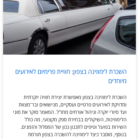
השכרת לימוזינה בצפון: חוויית פרימיום לאירועים
מיוחדים
השכרת לימוזינה בצפון מאפשרת יצירת חוויה יוקרתית
ומדויקת לאירועים פרטיים ועסקיים, מנישואים ובר־מצוות
ועד סיורי יוקרה וניהול אורחים מחו"ל. המאמר סוקר את סוגי
הלימוזינות, השיקולים בבחירת ספק מקצועי, מה כולל
השירות בפועל וטיפים לתכנון נכון של המסלול והזמנים.
בנוסף, מוסבר כיצד לימוזינה להשכרה בצפון תורמת