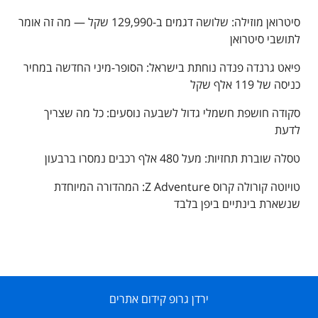
סיטרואן מוזילה: שלושה דגמים ב-129,990 שקל — מה זה אומר
לתושבי סיטרואן
פיאט גרנדה פנדה נוחתת בישראל: הסופר-מיני החדשה במחיר
כניסה של 119 אלף שקל
סקודה חושפת חשמלי גדול לשבעה נוסעים: כל מה שצריך
לדעת
טסלה שוברת תחזיות: מעל 480 אלף רכבים נמסרו ברבעון
טויוטה קורולה קרוס Z Adventure: המהדורה המיוחדת
שנשארת בינתיים ביפן בלבד
ירדן גרופ קידום אתרים