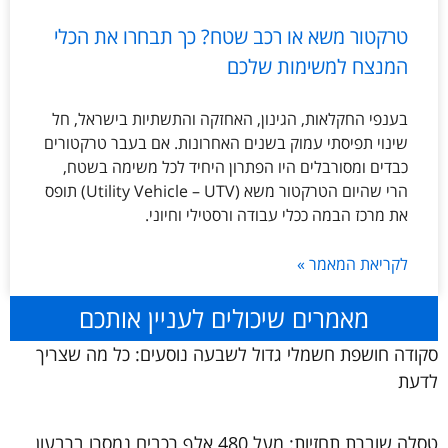
טרקטור משא או רכב שטח? כך תבחרו את הכלי
המנצח למשימות שלכם
בענפי החקלאות, הגינון, האחזקה והתשתיות בישראל, חל
שינוי תפיסתי עמוק בשנים האחרונות. אם בעבר טרקטורים
כבדים ומסורבלים היו הפתרון היחיד לכל משימה בשטח,
הרי שהיום הטרקטור משא (Utility Vehicle – UTV) תופס
את מרכז הבמה ככלי עבודה ורסטילי וחיוני.
לקריאת המאמר »
מאמרים שיכולים לעניין אותכם
סקודה חושפת חשמלי גדול לשבעה נוסעים: כל מה שצריך
לדעת
טסלה שוברת תחזיות: מעל 480 אלף רכבים נמסרו ברבעון