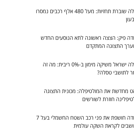
טסלה שוברת תחזיות: מעל 480 אלף רכבים נמסרו
עון
דה פיק: הצצה ראשונה לתא הנוסעים החדש
ערך התצוגה המתקדם
טסלה ישראל משיקה מימון ב-0% ריבית: מה זה
ר לתושבי טסלה?
ט מחדשת את המולטיפלה: מכונית התצוגה
טיפלינה חוזרת לשורשים
סקודה חושפת את פני רכב השטח החשמלי בעל 7
שבים לקראת השקה עולמית