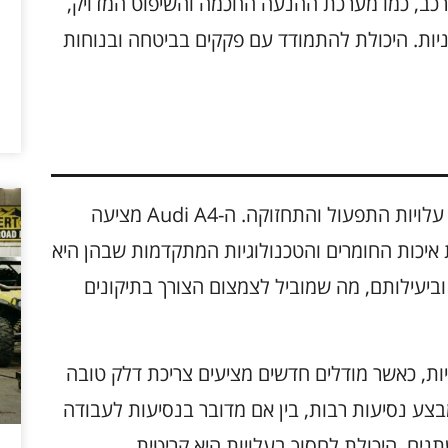
רכב, כמו מערכת ההנעה החכמה והשיפוט המדויק,
וניות. היכולת להתמודד עם פקקים בביטחה ובנוחות
אחת השאלות המרכזיות סביב רכישת רכב הוא עלויות התפעול והתחזוקה. ה-Audi A4 מציעה
ת איכות החומרים והטכנולוגיות המתקדמות שבהן היא
 ידועים בעמידותם וביעילותם, מה שמוביל לצמצום הצורך בתיקונים
 A4 נחשבות לתחרותיות, כאשר מודלים חדשים מציעים צריכת דלק טובה
מבצע נסיעות רבות, בין אם מדובר בנסיעות לעבודה
נים, היכולת לחסוך בעלויות היא קריטית.