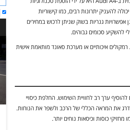
אחת הדרכים לשדרג את חוויית השימוש היומיומית ב-Audi A4 היא על ידי הוספת טכנולוגיות
ה להעניק יתרונות רבים, כמו קישוריות
י סטרימינג. ישנן אפשרויות גנריות בשוק שניתן לרכוש במחירים
 להשקיע סכומים גבוהים.
רמקולים איכותיים או מערכת סאונד מותאמת אישית
יצוב הפנימי של ה-Audi A4 יכולים להוסיף ערך רב לחוויית השימוש. החלפת כיסויי
דרג את המראה הכללי של הרכב ולשפר את הנוחות.
מחזיקי כוסות וכיסאות נוחים יותר.