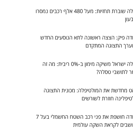
טסלה שוברת תחזיות: מעל 480 אלף רכבים נמסרו
עון
דה פיק: הצצה ראשונה לתא הנוסעים החדש
ערך התצוגה המתקדם
טסלה ישראל משיקה מימון ב-0% ריבית: מה זה
ר לתושבי טסלה?
ט מחדשת את המולטיפלה: מכונית התצוגה
טיפלינה חוזרת לשורשים
סקודה חושפת את פני רכב השטח החשמלי בעל 7
שבים לקראת השקה עולמית