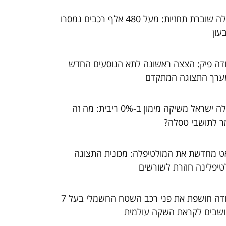
טסלה שוברת תחזיות: מעל 480 אלף רכבים נמסרו
עון
דה פיק: הצצה ראשונה לתא הנוסעים החדש
ערך התצוגה המתקדם
טסלה ישראל משיקה מימון ב-0% ריבית: מה זה
ר לתושבי טסלה?
ט מחדשת את המולטיפלה: מכונית התצוגה
טיפלינה חוזרת לשורשים
סקודה חושפת את פני רכב השטח החשמלי בעל 7
שבים לקראת השקה עולמית