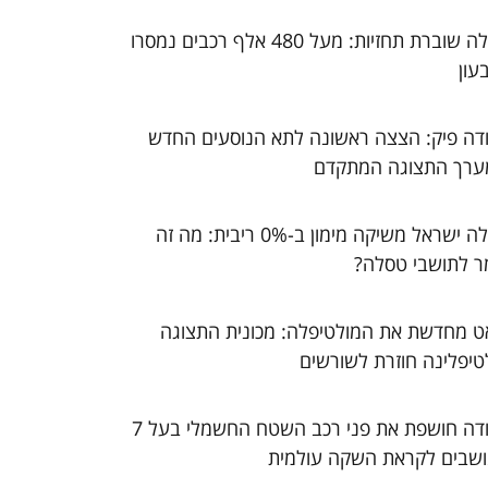
טסלה שוברת תחזיות: מעל 480 אלף רכבים נמסרו
עון
דה פיק: הצצה ראשונה לתא הנוסעים החדש
ערך התצוגה המתקדם
טסלה ישראל משיקה מימון ב-0% ריבית: מה זה
ר לתושבי טסלה?
ט מחדשת את המולטיפלה: מכונית התצוגה
טיפלינה חוזרת לשורשים
סקודה חושפת את פני רכב השטח החשמלי בעל 7
שבים לקראת השקה עולמית