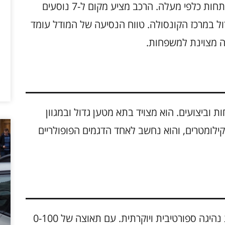
מודל X מתבלט בעיצובו הייחודי ובדלתות הנפתחות כלפי מעלה. הרכב מציע מקום ל-7 נוסעים
דול במרכז הקונסולה. טווח הנסיעה של המודל עומד
וחות וביצועים. הוא מצויד בתא מטען גדול ובמגוון
שרויות ישיבה. טווח הנסיעה עומד על 525 קילומטרים, והוא נחשב לאחד הדגמים הפופולריים
המודל רודסטר החדש מבית טסלה מציע חווית נהיגה ספורטיבית ויוקרתית. עם תאוצה של 0-100