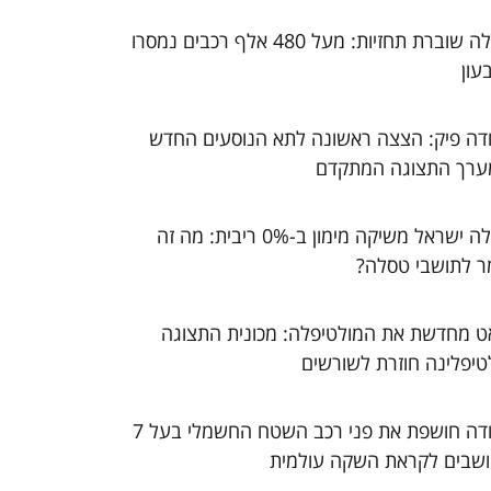
טסלה שוברת תחזיות: מעל 480 אלף רכבים נמסרו
עון
דה פיק: הצצה ראשונה לתא הנוסעים החדש
ערך התצוגה המתקדם
טסלה ישראל משיקה מימון ב-0% ריבית: מה זה
ר לתושבי טסלה?
ט מחדשת את המולטיפלה: מכונית התצוגה
טיפלינה חוזרת לשורשים
סקודה חושפת את פני רכב השטח החשמלי בעל 7
שבים לקראת השקה עולמית