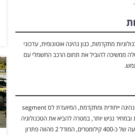
ת
ה בשנת 2025 מציעים טכנולוגיות מתקדמות, כגון נהיגה אוטונומית, עדכוני
לה ממשיכה להוביל את תחום הרכב החשמלי עם
מש.
המודל החדש של טסלה, מודל 2, מציע חוויית נהיגה ייחודית ומתקדמת, המיועדת לס segment
במחיר נגיש יותר, במטרה להביא את הטכנולוגיה
החשמלית למגוון רחב של נהגים. עם טווח נסיעה של כ-400 קילומטרים, המודל 2 מהווה פתרון