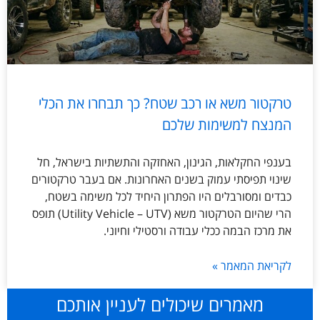
טרקטור משא או רכב שטח? כך תבחרו את הכלי
המנצח למשימות שלכם
בענפי החקלאות, הגינון, האחזקה והתשתיות בישראל, חל
שינוי תפיסתי עמוק בשנים האחרונות. אם בעבר טרקטורים
כבדים ומסורבלים היו הפתרון היחיד לכל משימה בשטח,
הרי שהיום הטרקטור משא (Utility Vehicle – UTV) תופס
את מרכז הבמה ככלי עבודה ורסטילי וחיוני.
לקריאת המאמר »
מאמרים שיכולים לעניין אותכם