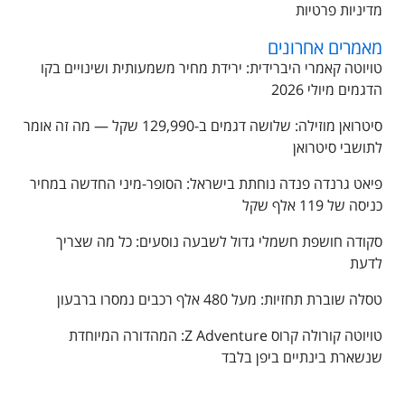
מדיניות פרטיות
מאמרים אחרונים
טויוטה קאמרי היברידית: ירידת מחיר משמעותית ושינויים בקו
הדגמים מיולי 2026
סיטרואן מוזילה: שלושה דגמים ב-129,990 שקל — מה זה אומר
לתושבי סיטרואן
פיאט גרנדה פנדה נוחתת בישראל: הסופר-מיני החדשה במחיר
כניסה של 119 אלף שקל
סקודה חושפת חשמלי גדול לשבעה נוסעים: כל מה שצריך
לדעת
טסלה שוברת תחזיות: מעל 480 אלף רכבים נמסרו ברבעון
טויוטה קורולה קרוס Z Adventure: המהדורה המיוחדת
שנשארת בינתיים ביפן בלבד