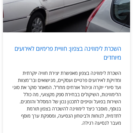
השכרת לימוזינה בצפון: חוויית פרימיום לאירועים
מיוחדים
השכרת לימוזינה בצפון מאפשרת יצירת חוויה יוקרתית
ומדויקת לאירועים פרטיים ועסקיים, מנישואים ובר־מצוות
ועד סיורי יוקרה וניהול אורחים מחו"ל. המאמר סוקר את סוגי
הלימוזינות, השיקולים בבחירת ספק מקצועי, מה כולל
השירות בפועל וטיפים לתכנון נכון של המסלול והזמנים.
בנוסף, מוסבר כיצד לימוזינה להשכרה בצפון תורמת
לתדמית, לנוחות ולביטחון הנסיעה, ומספקת ערך מוסף
מעבר לנסיעה רגילה.