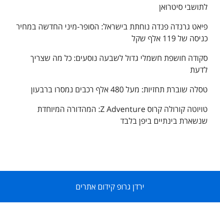
לתושבי סיטרואן
פיאט גרנדה פנדה נוחתת בישראל: הסופר-מיני החדשה במחיר
כניסה של 119 אלף שקל
סקודה חושפת חשמלי גדול לשבעה נוסעים: כל מה שצריך
לדעת
טסלה שוברת תחזיות: מעל 480 אלף רכבים נמסרו ברבעון
טויוטה קורולה קרוס Z Adventure: המהדורה המיוחדת
שנשארת בינתיים ביפן בלבד
ירדן גרופ קידום אתרים