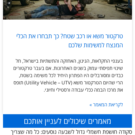
טרקטור משא או רכב שטח? כך תבחרו את הכלי
המנצח למשימות שלכם
בענפי החקלאות, הגינון, האחזקה והתשתיות בישראל, חל
שינוי תפיסתי עמוק בשנים האחרונות. אם בעבר טרקטורים
כבדים ומסורבלים היו הפתרון היחיד לכל משימה בשטח,
הרי שהיום הטרקטור משא (Utility Vehicle – UTV) תופס
את מרכז הבמה ככלי עבודה ורסטילי וחיוני.
לקריאת המאמר »
מאמרים שיכולים לעניין אותכם
סקודה חושפת חשמלי גדול לשבעה נוסעים: כל מה שצריך