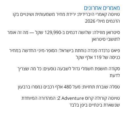
מאמרים אחרונים
טויוטה קאמרי היברידית: ירידת מחיר משמעותית ושינויים בקו
הדגמים מיולי 2026
סיטרואן מוזילה: שלושה דגמים ב-129,990 שקל — מה זה אומר
לתושבי סיטרואן
פיאט גרנדה פנדה נוחתת בישראל: הסופר-מיני החדשה במחיר
כניסה של 119 אלף שקל
סקודה חושפת חשמלי גדול לשבעה נוסעים: כל מה שצריך
לדעת
טסלה שוברת תחזיות: מעל 480 אלף רכבים נמסרו ברבעון
טויוטה קורולה קרוס Z Adventure: המהדורה המיוחדת
שנשארת בינתיים ביפן בלבד