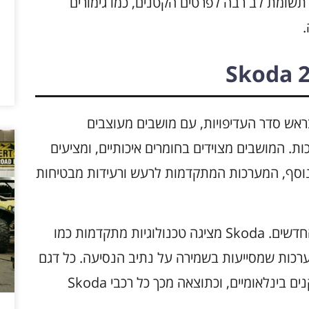
 תשומת לב רבה לפרטים הקטנים, כמו גימורים
.
דגמי Skoda 2025 נמצאת בראש סדר העדיפויות, עם מושבים מעוצבים
. המושבים מצוידים בחומרים איכותיים, ומציעים
 בנוסף, המערכות המתקדמות לרעש ורעידות מבטיחות
בטיחות היא גם מרכיב מרכזי בעיצוב הדגמים החדשים. Skoda מציגה טכנולוגיות מתקדמות כמו
ומערכות שמסייעות בשמירה על נתיב הנסיעה. כל דגם
עובר מבחני ריסוק מחמירים שמבוססים על תקנים בינלאומיים, וכתוצאה מכך כל רכבי Skoda