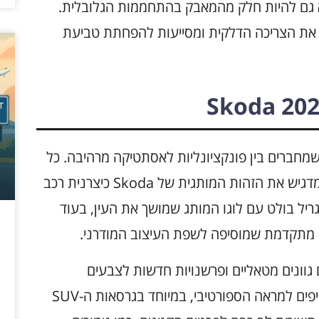
א גם להיות חלק מהמאבק בהתחממות הגלובלית.
 את הצריכה הדלקית ומסייעות להפחתת טביעת
ם מודרניים שמחברים בין פונקציונליות לאסתטיקה מרהיבה. כל
דגם משלב קווים חדים עם מראה דינמי, מה שמדגיש את הזהות המותגית של Skoda כיצרנית רכב
 גריל בולט עם לוגו המותג שמושך את העין, בעוד
גוונים מטאליים ופרשנויות חדשות לצבעים
קלאסיים. כל דגם מתאפיין בקווים זורמים שמוסיפים למראה הספורטיבי, במיוחד בגרסאות ה-SUV