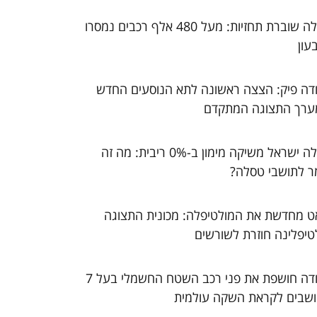
טסלה שוברת תחזיות: מעל 480 אלף רכבים נמסרו
עון
דה פיק: הצצה ראשונה לתא הנוסעים החדש
ערך התצוגה המתקדם
טסלה ישראל משיקה מימון ב-0% ריבית: מה זה
ר לתושבי טסלה?
ט מחדשת את המולטיפלה: מכונית התצוגה
טיפלינה חוזרת לשורשים
סקודה חושפת את פני רכב השטח החשמלי בעל 7
שבים לקראת השקה עולמית