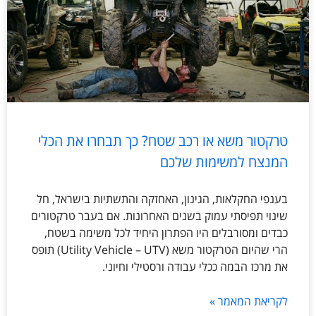
טרקטור משא או רכב שטח? כך תבחרו את הכלי
המנצח למשימות שלכם
בענפי החקלאות, הגינון, האחזקה והתשתיות בישראל, חל
שינוי תפיסתי עמוק בשנים האחרונות. אם בעבר טרקטורים
כבדים ומסורבלים היו הפתרון היחיד לכל משימה בשטח,
הרי שהיום הטרקטור משא (Utility Vehicle – UTV) תופס
את מרכז הבמה ככלי עבודה ורסטילי וחיוני.
לקריאת המאמר »