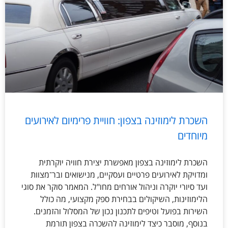
השכרת לימוזינה בצפון: חוויית פרימיום לאירועים
מיוחדים
השכרת לימוזינה בצפון מאפשרת יצירת חוויה יוקרתית
ומדויקת לאירועים פרטיים ועסקיים, מנישואים ובר־מצוות
ועד סיורי יוקרה וניהול אורחים מחו"ל. המאמר סוקר את סוגי
הלימוזינות, השיקולים בבחירת ספק מקצועי, מה כולל
השירות בפועל וטיפים לתכנון נכון של המסלול והזמנים.
בנוסף, מוסבר כיצד לימוזינה להשכרה בצפון תורמת