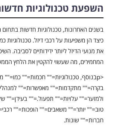
השפעת טכנולוגיות חדשו
בשנים האחרונות, טכנולוגיות חדשות בתחום 
כיצד הן משפיעות על רכבי דיזל. טכנולוגיות כ
את מנועי הדיזל ליותר ידידותיים לסביבה. השי
המחמירים, מה שעשוי להקטין את הלחץ הממשל
<pבנוסף, טכנולוגיות="" חכמות="" כמו="" 
בקרה="" מתקדמות="" מאפשרות="" למנהלים=
ולמזער="" עלויות="" תפעול.="" בעידן="" של
טוב="" יותר="" משאבים="" הופכות="" רכבי=
חברות="" שונות.