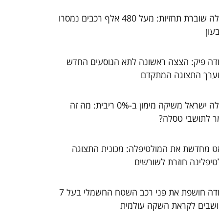
טסלה שוברת תחזיות: מעל 480 אלף רכבים נמסרו
עון
דה פיק: הצצה ראשונה לתא הנוסעים החדש
ערך התצוגה המתקדם
טסלה ישראל משיקה מימון ב-0% ריבית: מה זה
ר לתושבי טסלה?
ט מחדשת את המולטיפלה: מכונית התצוגה
טיפלינה חוזרת לשורשים
סקודה חושפת את פני רכב השטח החשמלי בעל 7
שבים לקראת השקה עולמית