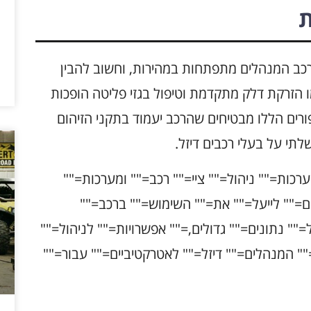
ת
רכב המנהלים מתפתחות במהירות, וחשוב להבין
מו הזרקת דלק מתקדמת וטיפול בגזי פליטה הופכות
פורים הללו מבטיחים שהרכב יעמוד בתקני הזיהום
תי על בעלי רכבים דיזל.
מערכות="" ניהול="" ציי="" רכב="" ומערכות=""
"" לייעל="" את="" השימוש="" ברכב=""
="" נתונים="" גדולים,="" אפשרויות="" לניהול=""
"" המנהלים="" דיזל="" לאטרקטיביים="" עבור=""