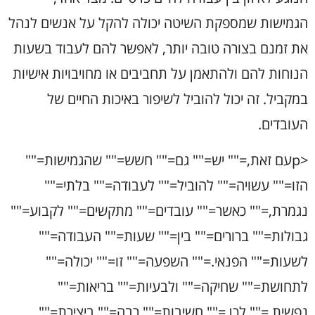
הגמישות שמספקת השיטה יכולה להקל על אנשים לנהל
את זמנם בצורה טובה יותר, לאפשר להם לעבוד בשעות
הנוחות להם ולהתאמן על תחביבים או מחויבויות אישיות
במקביל. זה יכול להוביל לשיפור באיכות החיים של
העובדים.
<pעם זאת,="" יש="" גם="" חשש="" שהגמישות=""
הזו="" עשויה="" להוביל="" לעבודה="" בלתי=""
נגמרת,="" כאשר="" עובדים="" מתקשים="" לקבוע=""
גבולות="" ברורים="" בין="" שעות="" העבודה=""
לשעות="" הפנאי.="" השפעה="" זו="" יכולה=""
לתחושת="" שחיקה="" ולבעיות="" בריאות=""
נפשית.="" לכן,="" חשיבות="" רבה="" ביצירת=""