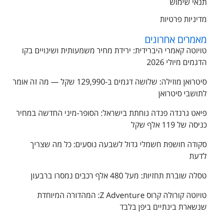
תנאי שימוש
מדיניות פרטיות
מאמרים אחרונים
טויוטה קאמרי היברידית: ירידת מחיר משמעותית ושינויים בקו
הדגמים מיולי 2026
סיטרואן מוזילה: שלושה דגמים ב-129,990 שקל — מה זה אומר
לתושבי סיטרואן
פיאט גרנדה פנדה נוחתת בישראל: הסופר-מיני החדשה במחיר
כניסה של 119 אלף שקל
סקודה חושפת חשמלי גדול לשבעה נוסעים: כל מה שצריך
לדעת
טסלה שוברת תחזיות: מעל 480 אלף רכבים נמסרו ברבעון
טויוטה קורולה קרוס Z Adventure: המהדורה המיוחדת
שנשארת בינתיים ביפן בלבד