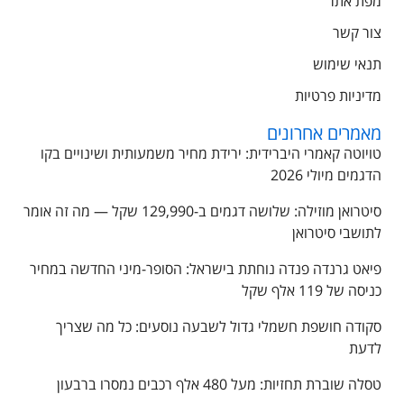
מפת אתר
צור קשר
תנאי שימוש
מדיניות פרטיות
מאמרים אחרונים
טויוטה קאמרי היברידית: ירידת מחיר משמעותית ושינויים בקו
הדגמים מיולי 2026
סיטרואן מוזילה: שלושה דגמים ב-129,990 שקל — מה זה אומר
לתושבי סיטרואן
פיאט גרנדה פנדה נוחתת בישראל: הסופר-מיני החדשה במחיר
כניסה של 119 אלף שקל
סקודה חושפת חשמלי גדול לשבעה נוסעים: כל מה שצריך
לדעת
טסלה שוברת תחזיות: מעל 480 אלף רכבים נמסרו ברבעון