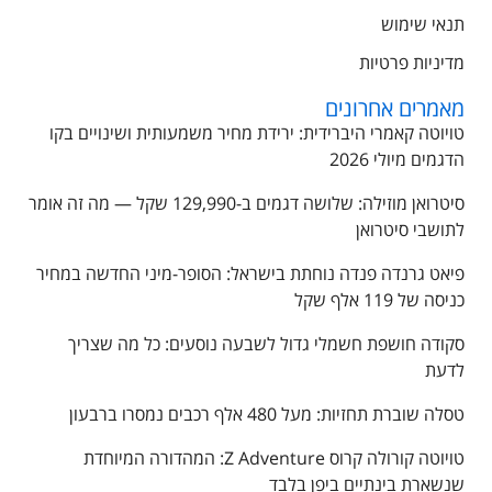
תנאי שימוש
מדיניות פרטיות
מאמרים אחרונים
טויוטה קאמרי היברידית: ירידת מחיר משמעותית ושינויים בקו
הדגמים מיולי 2026
סיטרואן מוזילה: שלושה דגמים ב-129,990 שקל — מה זה אומר
לתושבי סיטרואן
פיאט גרנדה פנדה נוחתת בישראל: הסופר-מיני החדשה במחיר
כניסה של 119 אלף שקל
סקודה חושפת חשמלי גדול לשבעה נוסעים: כל מה שצריך
לדעת
טסלה שוברת תחזיות: מעל 480 אלף רכבים נמסרו ברבעון
טויוטה קורולה קרוס Z Adventure: המהדורה המיוחדת
שנשארת בינתיים ביפן בלבד