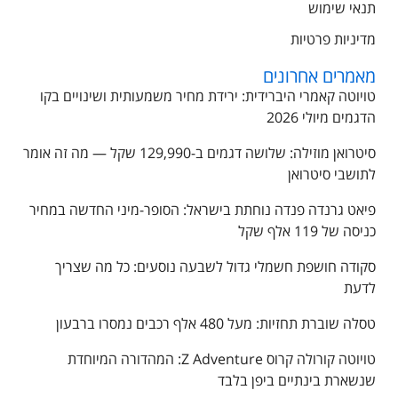
תנאי שימוש
מדיניות פרטיות
מאמרים אחרונים
טויוטה קאמרי היברידית: ירידת מחיר משמעותית ושינויים בקו
הדגמים מיולי 2026
סיטרואן מוזילה: שלושה דגמים ב-129,990 שקל — מה זה אומר
לתושבי סיטרואן
פיאט גרנדה פנדה נוחתת בישראל: הסופר-מיני החדשה במחיר
כניסה של 119 אלף שקל
סקודה חושפת חשמלי גדול לשבעה נוסעים: כל מה שצריך
לדעת
טסלה שוברת תחזיות: מעל 480 אלף רכבים נמסרו ברבעון
טויוטה קורולה קרוס Z Adventure: המהדורה המיוחדת
שנשארת בינתיים ביפן בלבד