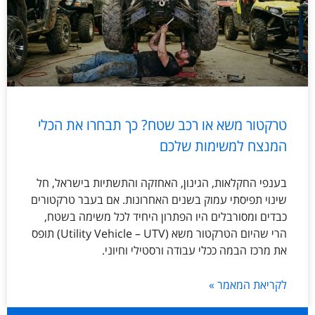
טרקטור משא או רכב שטח? כך תבחרו את הכלי
המנצח למשימות שלכם
בענפי החקלאות, הגינון, האחזקה והתשתיות בישראל, חל
שינוי תפיסתי עמוק בשנים האחרונות. אם בעבר טרקטורים
כבדים ומסורבלים היו הפתרון היחיד לכל משימה בשטח,
הרי שהיום הטרקטור משא (Utility Vehicle – UTV) תופס
את מרכז הבמה ככלי עבודה ורסטילי וחיוני.
לקריאת המאמר »