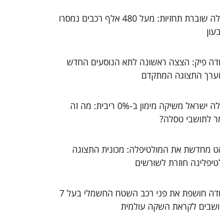
טסלה שוברת תחזיות: מעל 480 אלף רכבים נמסרו
עון
דה פיק: הצצה ראשונה לתא הנוסעים החדש
ערך התצוגה המתקדם
טסלה ישראל משיקה מימון ב-0% ריבית: מה זה
ר לתושבי טסלה?
ט מחדשת את המולטיפלה: מכונית התצוגה
טיפלינה חוזרת לשורשים
סקודה חושפת את פני רכב השטח החשמלי בעל 7
שבים לקראת השקה עולמית